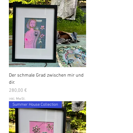
Der schmale Grad zwischen mir und
dir.
Preis
280,00 €
inkl. MwSt.
Summer House Collection