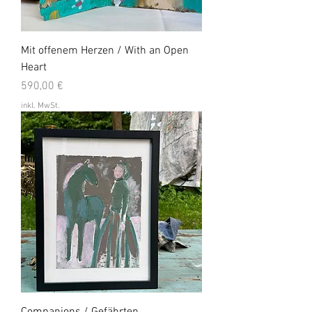
Mit offenem Herzen / With an Open
Heart
Preis
590,00 €
inkl. MwSt.