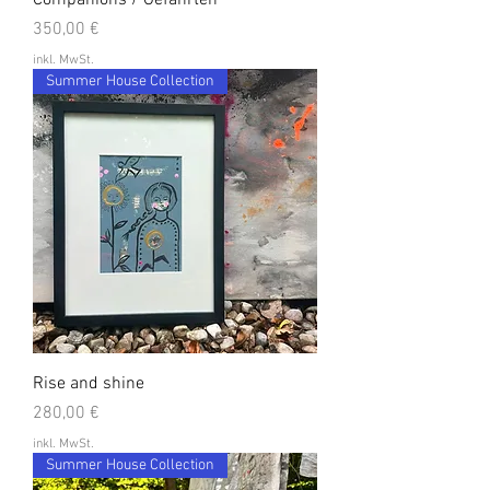
Companions / Gefährten
Preis
350,00 €
inkl. MwSt.
Summer House Collection
Rise and shine
Preis
280,00 €
inkl. MwSt.
Summer House Collection